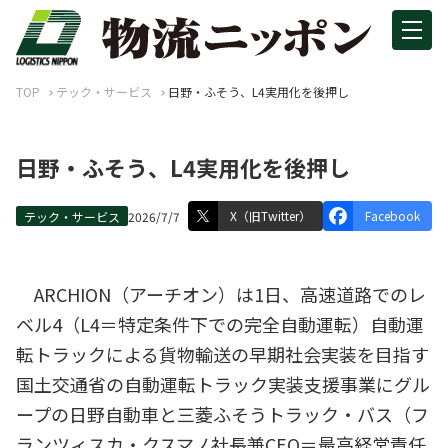
TOP
テック・サービス
日野・ふそう、L4実用化を後押し
日野・ふそう、L4実用化を後押し
X（旧Twitter）
Facebook
テック・サービス
2026/7/7
ARCHION（アーチオン）は1日、高速道路でのレ
ベル4（L4＝特定条件下での完全自動運転）自動運
転トラックによる貨物輸送の早期社会実装を目指す
国土交通省の自動運転トラック実装支援事業にグル
ープの日野自動車と三菱ふそうトラック・バス（フ
ランツィスカ・クスマノ社長兼CEO＝最高経営責任