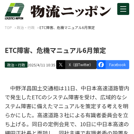
TOP
政治・行政
ETC障害、危機マニュアル6月策定
ETC障害、危機マニュアル6月策定
X（旧Twitter）
Facebook
政治・行政
2025/4/11 10:35
中野洋昌国土交通相は11日、中日本高速道路管内
で発生したETCのシステム障害を受け、広域的なシ
ステム障害に備えたマニュアルを策定する考えを明
らかにした。高速道路３社による有識者委員会を立
ち上げる。同日の定例会見で、10日に中日本高速の
縄田正社長と面談し、同社主導で有識者委の設置を