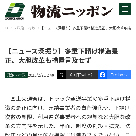
TOP
政治・行政
【ニュース深掘り】多重下請け構造是正、大胆改革も措置
【ニュース深掘り】多重下請け構造是
正、大胆改革も措置言及せず
X（旧Twitter）
Facebook
政治・行政
2025/2/21 2:40
国土交通省は、トラック運送事業の多重下請け構
造の是正に向け、元請事業者の責任強化や、下請け
次数の制限、利用運送事業者への規制など大胆な改
革の方向性を示した。半面、制度の創設・拡充、法
改正などの具体的な措置には踏み込んでいない。こ