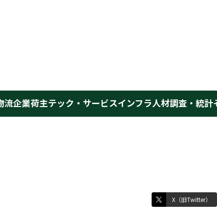
物流企業
荷主
テック・サービス
インフラ
人材
調査・統計
X（旧Twitter）