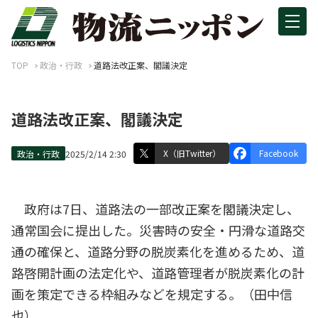
TOP
政治・行政
道路法改正案、閣議決定
道路法改正案、閣議決定
X（旧Twitter）
Facebook
政治・行政
2025/2/14 2:30
政府は7日、道路法の一部改正案を閣議決定し、
通常国会に提出した。災害時の安全・円滑な道路交
通の確保と、道路分野の脱炭素化を進めるため、道
路啓開計画の法定化や、道路管理者が脱炭素化の計
画を策定できる枠組みなどを規定する。（田中信
也）