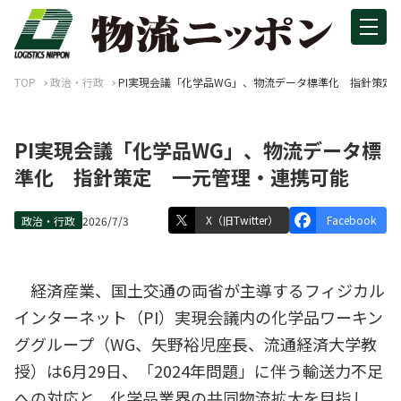
TOP
政治・行政
PI実現会議「化学品WG」、物流データ標準化 指針策定
PI実現会議「化学品WG」、物流データ標
準化 指針策定 一元管理・連携可能
X（旧Twitter）
Facebook
政治・行政
2026/7/3
経済産業、国土交通の両省が主導するフィジカル
インターネット（PI）実現会議内の化学品ワーキン
ググループ（WG、矢野裕児座長、流通経済大学教
授）は6月29日、「2024年問題」に伴う輸送力不足
への対応と、化学品業界の共同物流拡大を目指し、