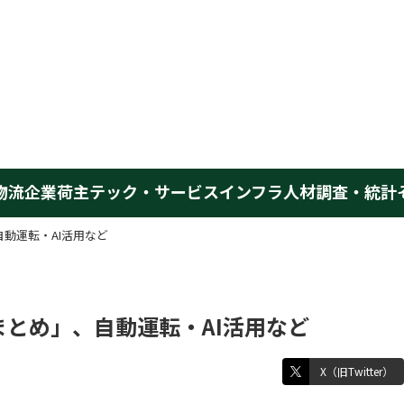
物流企業
荷主
テック・サービス
インフラ
人材
調査・統計
動運転・AI活用など
とめ」、自動運転・AI活用など
X（旧Twitter）