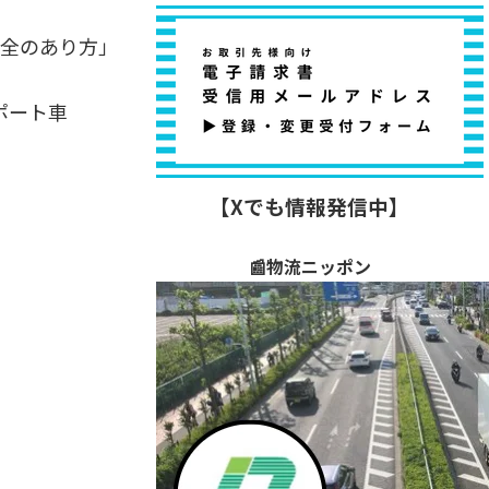
安全のあり方」
ポート車
【Xでも情報発信中】
📰物流ニッポン