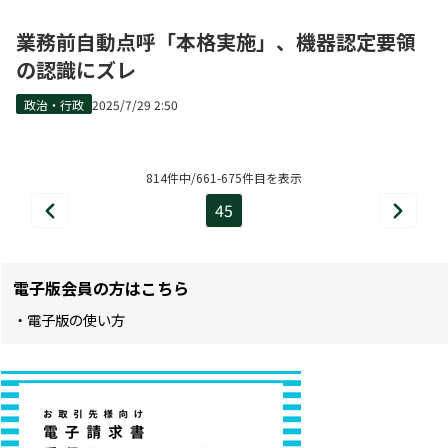
業務前自動点呼「本格実施」、機器認定要領
の認識にズレ
政治・行政
2025/7/29 2:50
814件中/661-675件目を表示
45
前
次
ペ
へ
へ
ー
電子版会員の方はこちら
ジ
・電子版の使い方
目